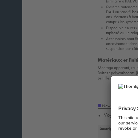
(similaire à RAL 90
Système autonome 3
DALI ou sans fil ba
ans. Versions à bat
compris les système
Disponible en vers
triphasé ou un ada
Accessoires pour fi
encastrement dans 
suspension par câbl
Matériaux et finit
Montage apparent, rail tr
Boîtier : polycarbonate 
Lentilles du luminaire 
New Product
Voyager Resist 
▼
Description