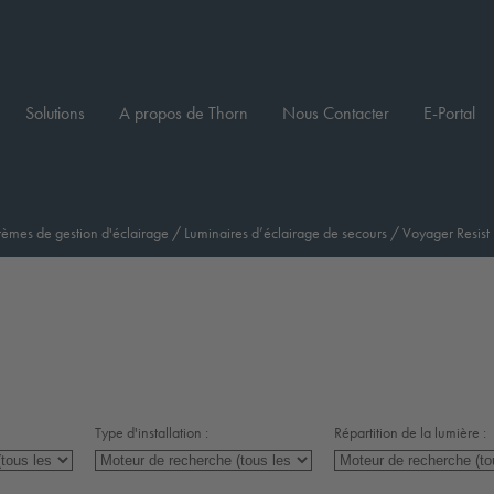
Solutions
A propos de Thorn
Nous Contacter
E-Portal
tèmes de gestion d'éclairage
/
Luminaires d’éclairage de secours
/
Voyager Resist
Type d'installation :
Répartition de la lumière :