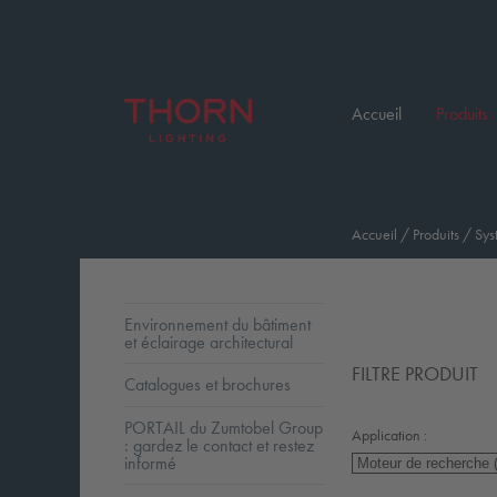
Accueil
Produits
Accueil
/
Produits
/
Sys
Environnement du bâtiment
et éclairage architectural
FILTRE PRODUIT
Catalogues et brochures
PORTAIL du Zumtobel Group
Application :
: gardez le contact et restez
informé