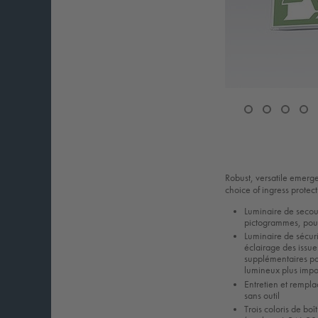
Robust, versatile emerge
choice of ingress protec
Luminaire de secou
pictogrammes, pour
Luminaire de sécur
éclairage des issue
supplémentaires po
lumineux plus impo
Entretien et rempla
sans outil
Trois coloris de boî