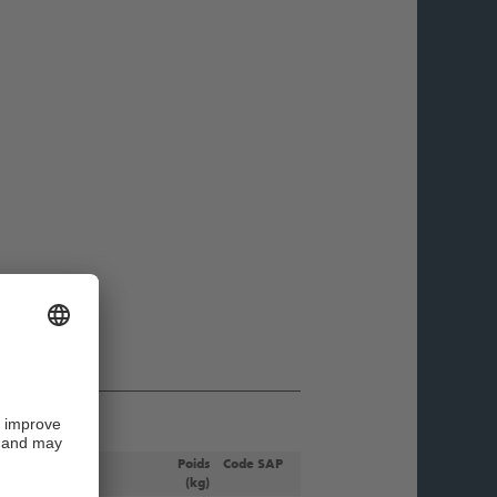
Type
Poids
Code SAP
(kg)