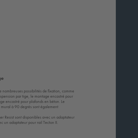
ge
e nombreuses possibilités de fixation, comme
uspension par tige, le montage encastré pour
ge encastré pour plafonds en béton. Le
 mural à 90 degrés sont également
er Resist sont disponibles avec un adaptateur
ec un adaptateur pour rail Tecton II.