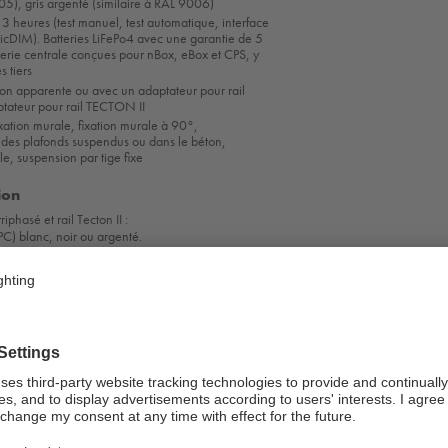
05), gris argenté (similaire à RAL 9006)
 heures (test manuel, test automatique, interface
sicDIM). Batteries LiFePo4 avec une garantie de 5
terie centrale conçues pour nBox, eBox et CPS, y
s tiers
ion apparente ou avec un adaptateur pour rail
ptateur pour rail TECTON II
xation murale, fixation murale à 90°,
des plafonds suspendus ou dans le béton,
e, suspension par tige fixe
ion
iphasé et rail Tecton II :
(PC) blanc, noir ou argenté.
de secours : PMMA transparent.
montage apparent, portée 32 m