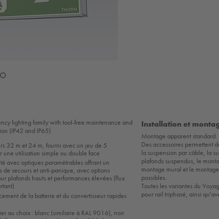
ncy lighting family with tool-free maintenance and
Installation et monta
tion (IP42 and IP65)
Montage apparent standard.
Des accessoires permettent d
rs 32 m et 24 m, fourni avec un jeu de 5
la suspension par câble, la s
 une utilisation simple ou double face
plafonds suspendus, le monta
ité avec optiques paramétrables offrant un
montage mural et le montage
s de secours et anti-panique, avec options
possibles.
ur plafonds hauts et performances élevées (flux
rtant)
Toutes les variantes du Voyag
pour rail triphasé, ainsi qu'av
cement de la batterie et du convertisseur rapides
tier au choix : blanc (similaire à RAL 9016), noir