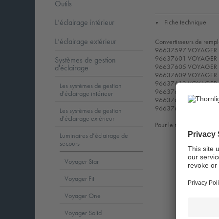
Outils
L’éclairage intérieur
Fiche technique
▼
L’éclairage extérieur
Convertisseurs de rempl
96637597 VOYAGER B
96637601 VOYAGER B
Systèmes de gestion
96637605 VOYAGER B
d'éclairage
96637609 VOYAGER B
96637613 VOYAGER 
Les systèmes de gestion
96637617 VOYAGER 
d'éclairage intérieur
96637621 VOYAGER 
96637625 VOYAGER 
Les systèmes de gestion
d'éclairage extérieur
Pour le remplacement et 
Luminaires d’éclairage de
secours
Voyager Star
Voyager Fit
Voyager One
Voyager Solid