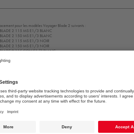
acement pour les modèles Voyager Blade 2 suivants :
LADE 2 115 MS E1/3 BLANC
LADE 2 150 MS E1/3 BLANC
LADE 2 115 MS E1/3 NOIR
LADE 2 150 MS E1/3 NOIR
BLADE 2 115 CON E1/3 BLANC
BLADE 2 150 CON E1/3 BLANC
BLADE 2 115 CON E1/3 NOIR
BLADE 2 150 CON E1/3 NOIR
la mise en marche, veuillez observer les instructions d'installation du luminaire.