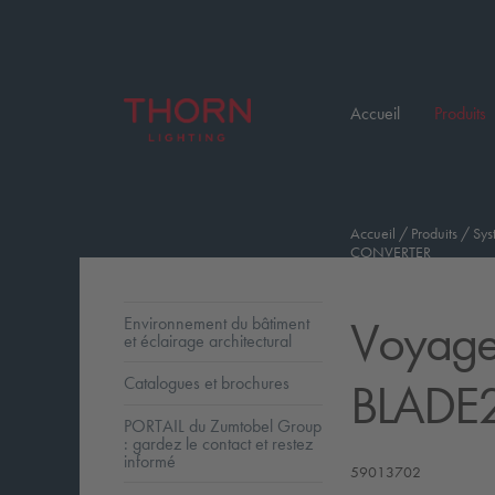
Accueil
Produits
Accueil
/
Produits
/
Sys
CONVERTER
Voyage
Environnement du bâtiment
et éclairage architectural
BLADE
Catalogues et brochures
PORTAIL du Zumtobel Group
: gardez le contact et restez
informé
59013702