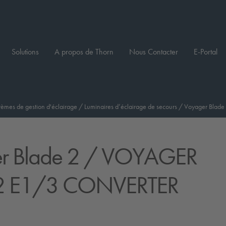
Solutions
A propos de Thorn
Nous Contacter
E-Portal
tèmes de gestion d'éclairage
/
Luminaires d’éclairage de secours
/
Voyager Blade
r Blade 2
/ VOYAGER
2 E1/3 CONVERTER