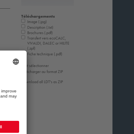
Téléchargements
Image (.jpg)
Description (.txt)
Brochures (.pdf)
Transfert vers ecoCALC,
VIVALDI, DALEC or HILITE
(.zpf)
Fiche technique (.pdf)
Tout sélectionner
Télécharger au format ZIP
Download all LDT's as ZIP