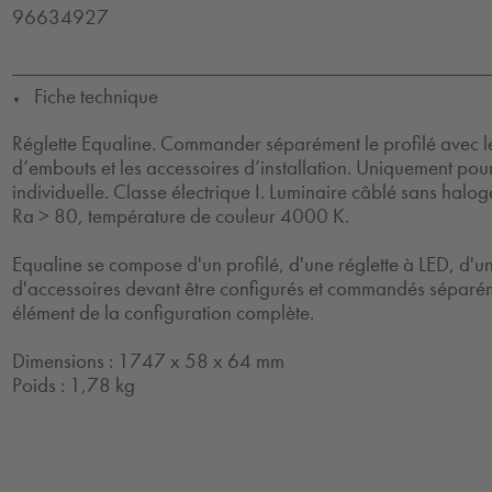
96634927
Fiche technique
▼
Réglette Equaline. Commander séparément le profilé avec le 
d’embouts et les accessoires d’installation. Uniquement pour
individuelle. Classe électrique I. Luminaire câblé sans hal
Ra > 80, température de couleur 4000 K.
Equaline se compose d'un profilé, d'une réglette à LED, d'un
d'accessoires devant être configurés et commandés séparém
élément de la configuration complète.
Dimensions : 1747 x 58 x 64 mm
Poids : 1,78 kg
CE
Einb_NDaeMat
GLedReP
Halogenfree
IK05
IP40
LLedReP
Protection
Class