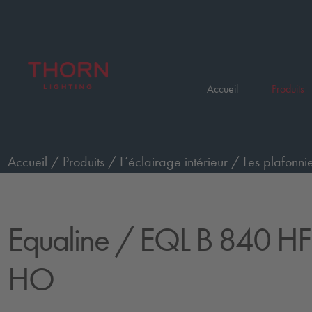
Accueil
Produits
Accueil
/
Produits
/
L’éclairage intérieur
/
Les plafonnie
B 840 HF L1750 HO
Equaline
/ EQL B 840 HF
HO