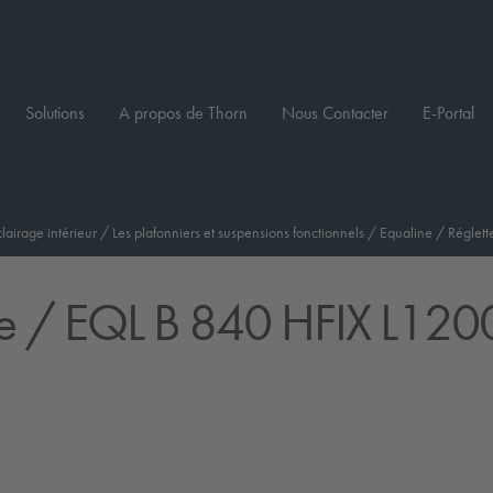
Solutions
A propos de Thorn
Nous Contacter
E-Portal
clairage intérieur
/
Les plafonniers et suspensions fonctionnels
/
Equaline
/
Réglett
e
/ EQL B 840 HFIX L120