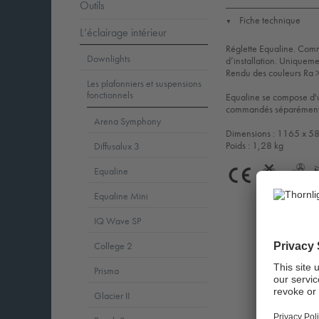
Outils
Fiche technique
▼
L’éclairage intérieur
Réglette Equaline. Comma
Downlights
d’installation. Uniqueme
Rendu des couleurs Ra 
Les plafonniers et suspensions
fonctionnels
Equaline se compose d'un
commandés séparément. C
Arena Symphony
Dimensions : 1165 x 5
Poids : 1,28 kg
Diffusalux 3
Equaline
CE
Einb_N
G
Equaline Mini
IQ Wave SP
College 2
Prisma
Glacier II