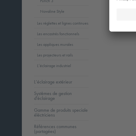
Punch 3
Novaline Style
Les réglettes et lignes continues
Les encastrés fonctionnels
Les appliques murales
Les projecteurs et rails
L’éclairage industriel
L’éclairage extérieur
Systèmes de gestion
d'éclairage
Gamme de produits speciale
éléctriciens
Références communes
(partagées)