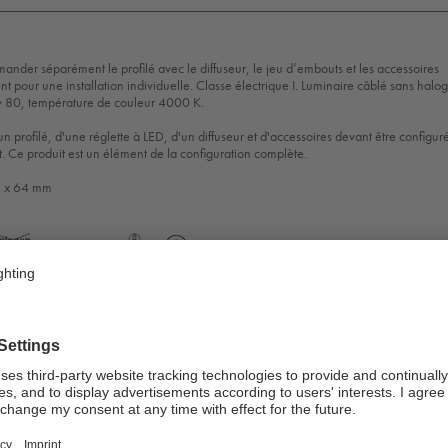
nder séparément le profilé avec le diffuseur, le jeu d’embouts et les accessoires
nt pour une installation individuelle. Classe électrique I. Luminaire câblé sans halo
> 80, température de couleur 4000 K.
 profilé, d'une réglette à LED, d'un diffuseur et d'accessoires devant être configuré
e produit est un élément de la configuration complète.
8 x 64 mm
DaeMat
LedReP
Halogenfree
IK05
IP40
LLedReP
Protection
Class
1