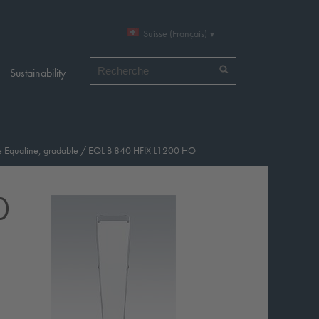
Suisse (Français)
Chercher par
Sustainability
e Equaline, gradable
/
EQL B 840 HFIX L1200 HO
0