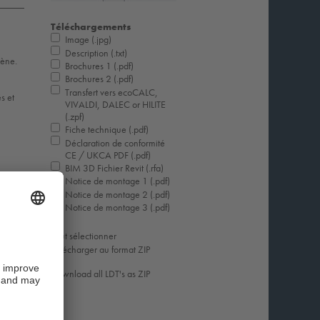
Téléchargements
Image (.jpg)
Description (.txt)
gène.
Brochures 1 (.pdf)
Brochures 2 (.pdf)
Transfert vers ecoCALC,
s et
VIVALDI, DALEC or HILITE
(.zpf)
Fiche technique (.pdf)
Déclaration de conformité
CE / UKCA PDF (.pdf)
BIM 3D Fichier Revit (.rfa)
Notice de montage 1 (.pdf)
Notice de montage 2 (.pdf)
Notice de montage 3 (.pdf)
Tout sélectionner
Télécharger au format ZIP
Download all LDT's as ZIP