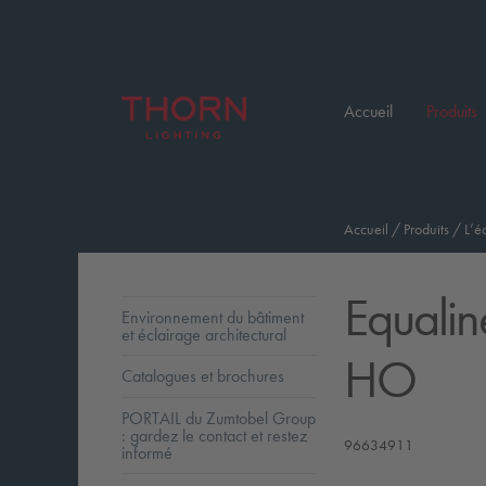
Accueil
Produits
Accueil
/
Produits
/
L’é
Equalin
Environnement du bâtiment
et éclairage architectural
HO
Catalogues et brochures
PORTAIL du Zumtobel Group
: gardez le contact et restez
96634911
informé