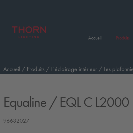
Accueil
Produits
Accueil
/
Produits
/
L’éclairage intérieur
/
Les plafonnie
cadre
/
EQL C L2000 PM WH
Equaline
/ EQL C L200
96632027