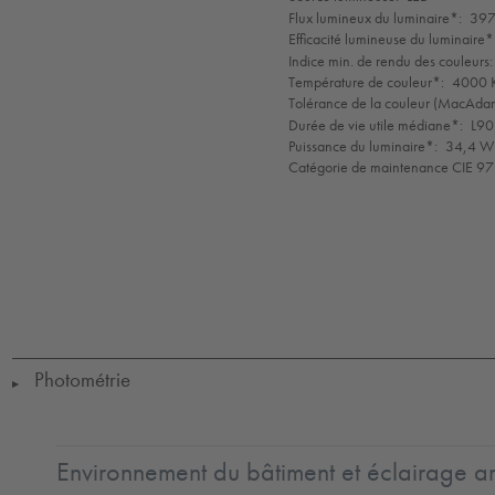
Flux lumineux du luminaire*:
397
Efficacité lumineuse du luminaire*
Indice min. de rendu des couleurs:
Température de couleur*:
4000 K
Tolérance de la couleur (MacAdam 
Durée de vie utile médiane*:
L90
Puissance du luminaire*:
34,4 W 
Catégorie de maintenance CIE 97
LED
CE
GLedReP
Halogenfree
IK05
IP40
LLedReP
Protection
Class
1
Photométrie
▶
Environnement du bâtiment et éclairage ar