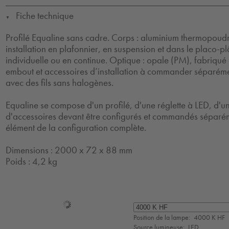
Fiche technique
▼
Profilé Equaline sans cadre. Corps : aluminium thermopoud
installation en plafonnier, en suspension et dans le placo-plâ
individuelle ou en continue. Optique : opale (PM), fabriqu
embout et accessoires d’installation à commander séparéme
avec des fils sans halogènes.
Equaline se compose d'un profilé, d'une réglette à LED, d'un
d'accessoires devant être configurés et commandés séparém
élément de la configuration complète.
Dimensions : 2000 x 72 x 88 mm
Poids : 4,2 kg
Sélection
de
Position de la lampe:
4000 K HF
mode
Source lumineuse:
LED