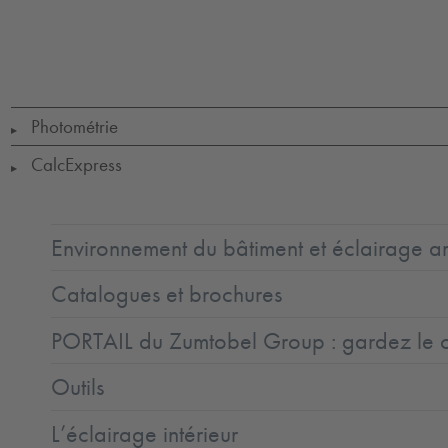
Tpa
LED
CE
ENEC
IK08
IP65_IP20
SC2
Ta
=
0
to
+40
Photométrie
▶
CalcExpress
▶
Environnement du bâtiment et éclairage ar
Catalogues et brochures
PORTAIL du Zumtobel Group : gardez le co
Outils
L’éclairage intérieur