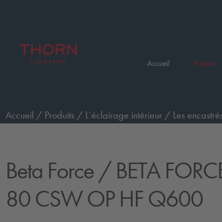
Accueil
Produits
Accueil
/
Produits
/
L’éclairage intérieur
/
Les encastrés
CSW OP HF Q600
Beta Force
/ BETA FORC
80 CSW OP HF Q600