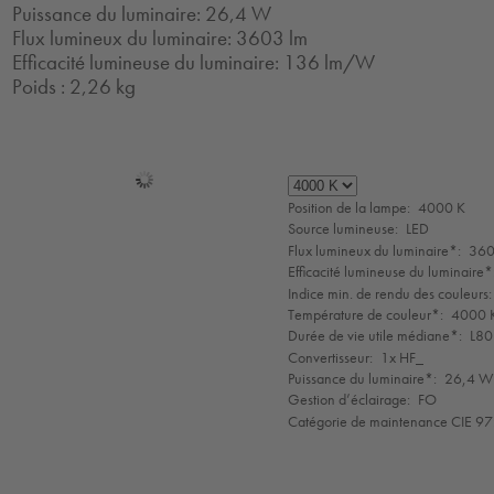
Puissance du luminaire: 26,4 W
Flux lumineux du luminaire: 3603 lm
Efficacité lumineuse du luminaire: 136 lm/W
Poids : 2,26 kg
Sélection
de
Position de la lampe:
4000 K
mode
Source lumineuse:
LED
Flux lumineux du luminaire*:
360
Efficacité lumineuse du luminaire*
Indice min. de rendu des couleurs:
Température de couleur*:
4000 K
Durée de vie utile médiane*:
L80
Convertisseur:
1x HF_
Puissance du luminaire*:
26,4 W 
Gestion d’éclairage:
FO
Catégorie de maintenance CIE 97