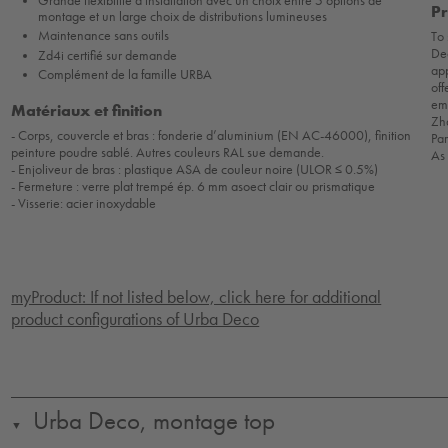
Grande flexibilité d'installation avec un choix entre 5 options de
Pr
montage et un large choix de distributions lumineuses
Maintenance sans outils
To 
Dec
Zd4i certifié sur demande
app
Complément de la famille URBA
off
em
Matériaux et finition
Zha
- Corps, couvercle et bras : fonderie d’aluminium (EN AC-46000), finition
Par
peinture poudre sablé. Autres couleurs RAL sue demande.
As
- Enjoliveur de bras : plastique ASA de couleur noire (ULOR ≤ 0.5%)
- Fermeture : verre plat trempé ép. 6 mm asoect clair ou prismatique
- Visserie: acier inoxydable
myProduct: If not listed below, click here for additional
product configurations of Urba Deco
Urba Deco, montage top
▼