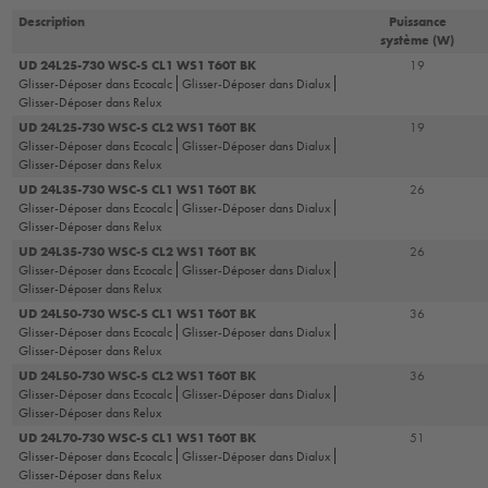
Description
Puissance
système (W)
UD 24L25-730 WSC-S CL1 WS1 T60T BK
19
Glisser-Déposer dans Ecocalc
Glisser-Déposer dans Dialux
Glisser-Déposer dans Relux
UD 24L25-730 WSC-S CL2 WS1 T60T BK
19
Glisser-Déposer dans Ecocalc
Glisser-Déposer dans Dialux
Glisser-Déposer dans Relux
UD 24L35-730 WSC-S CL1 WS1 T60T BK
26
Glisser-Déposer dans Ecocalc
Glisser-Déposer dans Dialux
Glisser-Déposer dans Relux
UD 24L35-730 WSC-S CL2 WS1 T60T BK
26
Glisser-Déposer dans Ecocalc
Glisser-Déposer dans Dialux
Glisser-Déposer dans Relux
UD 24L50-730 WSC-S CL1 WS1 T60T BK
36
Glisser-Déposer dans Ecocalc
Glisser-Déposer dans Dialux
Glisser-Déposer dans Relux
UD 24L50-730 WSC-S CL2 WS1 T60T BK
36
Glisser-Déposer dans Ecocalc
Glisser-Déposer dans Dialux
Glisser-Déposer dans Relux
UD 24L70-730 WSC-S CL1 WS1 T60T BK
51
Glisser-Déposer dans Ecocalc
Glisser-Déposer dans Dialux
Glisser-Déposer dans Relux