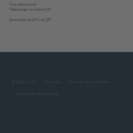
Tout sélectionner
Télécharger au format ZIP
Download all LDT's as ZIP
© 2026 Thorn
Empreinte
Limite des responsabilités
Politique de confidentialité