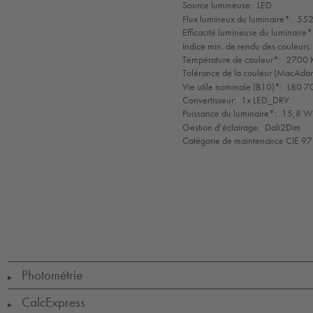
de
Source lumineuse:
LED
mode
Flux lumineux du luminaire*:
552
Efficacité lumineuse du luminaire*
Indice min. de rendu des couleurs:
Température de couleur*:
2700 K
Tolérance de la couleur (MacAdam 
Vie utile nominale (B10)*:
L80 7
Convertisseur:
1x LED_DRV
Puissance du luminaire*:
15,8 W 
Gestion d’éclairage:
Dali2Dim
Catégorie de maintenance CIE 97
LED
CE
IK06
IP65
Protection
Class
1
Photométrie
▶
CalcExpress
▶