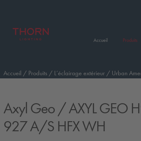
Accueil
Produits
Accueil
/
Produits
/
L’éclairage extérieur
/
Urban Ameni
HFX WH
Axyl Geo
/ AXYL GEO H
927 A/S HFX WH