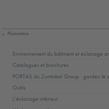
LED
CE
GLedReP
IK08
IP66
Coastal_C5
LLedReP
SC3
Photométrie
▶
Environnement du bâtiment et éclairage ar
Catalogues et brochures
PORTAIL du Zumtobel Group : gardez le co
Outils
L’éclairage intérieur