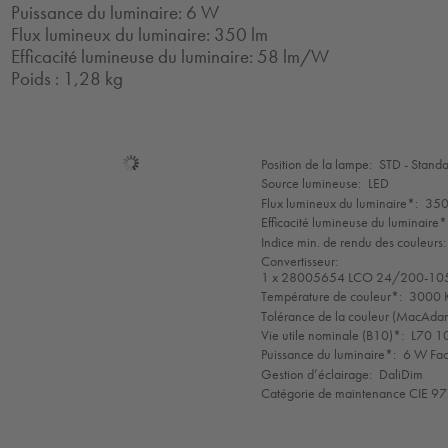
Puissance du luminaire: 6 W
Flux lumineux du luminaire: 350 lm
Efficacité lumineuse du luminaire: 58 lm/W
Poids : 1,28 kg
Sélection
Position de la lampe:
STD - Stand
de
Source lumineuse:
LED
mode
Flux lumineux du luminaire*:
350
Efficacité lumineuse du luminaire*
Indice min. de rendu des couleurs:
Convertisseur:
1 x 28005654 LCO 24/200-10
Température de couleur*:
3000 K
Tolérance de la couleur (MacAdam 
Vie utile nominale (B10)*:
L70 1
Puissance du luminaire*:
6 W Fac
Gestion d’éclairage:
DaliDim
Catégorie de maintenance CIE 97