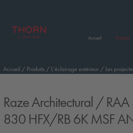
Accueil
Produits
Accueil
/
Produits
/
L’éclairage extérieur
/
Les projecte
1L35-830 HFX/RB 6K MSF ANT
Raze Architectural
/ RAA 
830 HFX/RB 6K MSF A