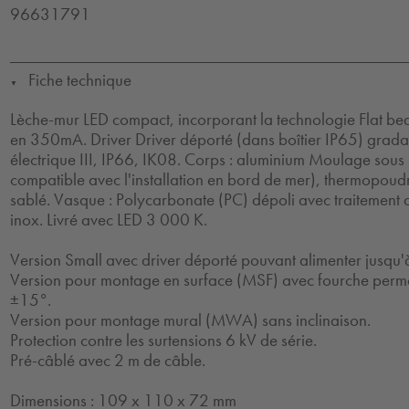
96631791
Fiche technique
▼
Lèche-mur LED compact, incorporant la technologie Flat b
en 350mA. Driver Driver déporté (dans boîtier IP65) grada
électrique III, IP66, IK08. Corps : aluminium Moulage so
compatible avec l'installation en bord de mer), thermopoudr
sablé. Vasque : Polycarbonate (PC) dépoli avec traitement an
inox. Livré avec LED 3 000 K.
Version Small avec driver déporté pouvant alimenter jusqu'à 
Version pour montage en surface (MSF) avec fourche permet
±15°.
Version pour montage mural (MWA) sans inclinaison.
Protection contre les surtensions 6 kV de série.
Pré-câblé avec 2 m de câble.
Dimensions : 109 x 110 x 72 mm