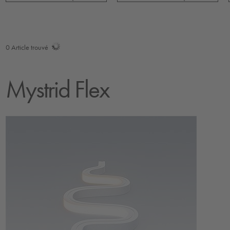
0
Article trouvé
Mystrid Flex