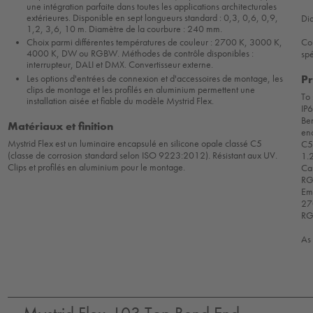
une intégration parfaite dans toutes les applications architecturales
extérieures. Disponible en sept longueurs standard : 0,3, 0,6, 0,9,
Di
1,2, 3,6, 10 m. Diamètre de la courbure : 240 mm.
Con
Choix parmi différentes températures de couleur : 2700 K, 3000 K,
4000 K, DW ou RGBW. Méthodes de contrôle disponibles :
spé
interrupteur, DALI et DMX. Convertisseur externe.
Pr
Les options d'entrées de connexion et d'accessoires de montage, les
clips de montage et les profilés en aluminium permettent une
To 
installation aisée et fiable du modèle Mystrid Flex.
IP6
Be
Matériaux et finition
enc
Mystrid Flex est un luminaire encapsulé en silicone opale classé C5
C5 
(classe de corrosion standard selon ISO 9223:2012). Résistant aux UV.
1.2
Clips et profilés en aluminium pour le montage.
Can
RG
Em
27
RG
As 