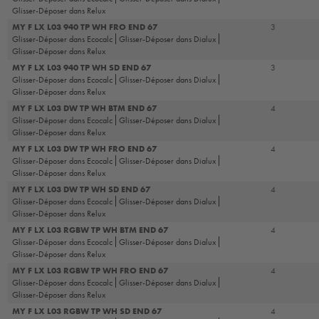
Glisser-Déposer dans Relux
MY F LX L03 940 TP WH FRO END 67
3
Glisser-Déposer dans Ecocalc
Glisser-Déposer dans Dialux
Glisser-Déposer dans Relux
MY F LX L03 940 TP WH SD END 67
3
Glisser-Déposer dans Ecocalc
Glisser-Déposer dans Dialux
Glisser-Déposer dans Relux
MY F LX L03 DW TP WH BTM END 67
4
Glisser-Déposer dans Ecocalc
Glisser-Déposer dans Dialux
Glisser-Déposer dans Relux
MY F LX L03 DW TP WH FRO END 67
4
Glisser-Déposer dans Ecocalc
Glisser-Déposer dans Dialux
Glisser-Déposer dans Relux
MY F LX L03 DW TP WH SD END 67
4
Glisser-Déposer dans Ecocalc
Glisser-Déposer dans Dialux
Glisser-Déposer dans Relux
MY F LX L03 RGBW TP WH BTM END 67
4
Glisser-Déposer dans Ecocalc
Glisser-Déposer dans Dialux
Glisser-Déposer dans Relux
MY F LX L03 RGBW TP WH FRO END 67
4
Glisser-Déposer dans Ecocalc
Glisser-Déposer dans Dialux
Glisser-Déposer dans Relux
MY F LX L03 RGBW TP WH SD END 67
4