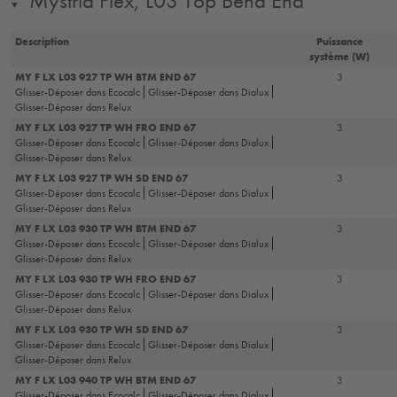
Mystrid Flex, L03 Top Bend End
▼
Description
Puissance
système (W)
MY F LX L03 927 TP WH BTM END 67
3
Glisser-Déposer dans Ecocalc
Glisser-Déposer dans Dialux
Glisser-Déposer dans Relux
MY F LX L03 927 TP WH FRO END 67
3
Glisser-Déposer dans Ecocalc
Glisser-Déposer dans Dialux
Glisser-Déposer dans Relux
MY F LX L03 927 TP WH SD END 67
3
Glisser-Déposer dans Ecocalc
Glisser-Déposer dans Dialux
Glisser-Déposer dans Relux
MY F LX L03 930 TP WH BTM END 67
3
Glisser-Déposer dans Ecocalc
Glisser-Déposer dans Dialux
Glisser-Déposer dans Relux
MY F LX L03 930 TP WH FRO END 67
3
Glisser-Déposer dans Ecocalc
Glisser-Déposer dans Dialux
Glisser-Déposer dans Relux
MY F LX L03 930 TP WH SD END 67
3
Glisser-Déposer dans Ecocalc
Glisser-Déposer dans Dialux
Glisser-Déposer dans Relux
MY F LX L03 940 TP WH BTM END 67
3
Glisser-Déposer dans Ecocalc
Glisser-Déposer dans Dialux