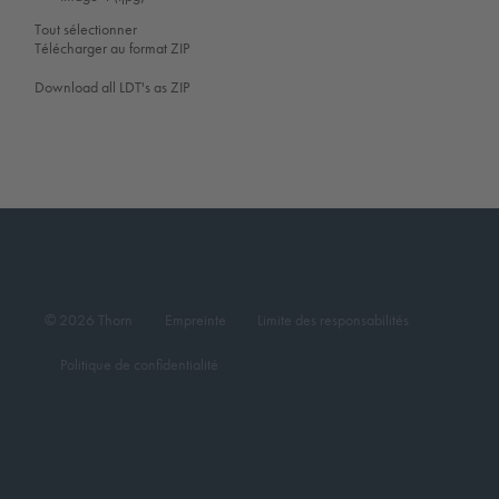
Tout sélectionner
Télécharger au format ZIP
Download all LDT's as ZIP
© 2026 Thorn
Empreinte
Limite des responsabilités
Politique de confidentialité