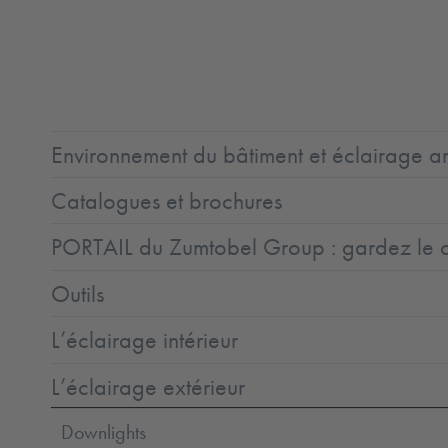
CE
GLedReP
IK08
IP66
Protection
Ta=45°C
Class
1
Environnement du bâtiment et éclairage ar
Catalogues et brochures
PORTAIL du Zumtobel Group : gardez le co
Outils
L’éclairage intérieur
L’éclairage extérieur
Downlights