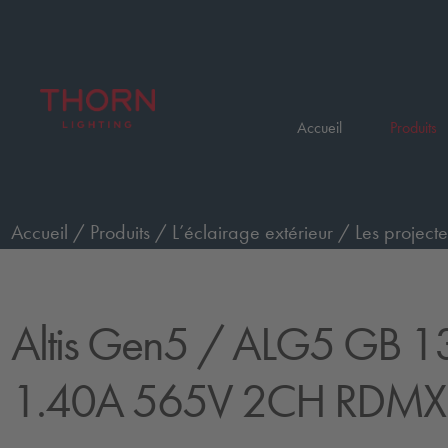
Accueil
Produits
Accueil
/
Produits
/
L’éclairage extérieur
/
Les projecte
classe C5 avec NTC
/
ALG5 GB 1368W 1.40A 565V
Altis Gen5
/ ALG5 GB 
1.40A 565V 2CH RDMX