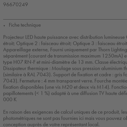
96670249
Fiche technique
▼
Projecteur LED haute puissance avec distribution lumineuse 
étroit; Optique 2 : faisceau étroit; Optique 3 : faisceau étro
Appareillage externe, Fourni uniquement par Thorn Lighti
séparément (courant de transmission maximum 1250mA) et
type H07 RN-F et mini-diamètre de 13 mm. Classe électriqu
Dissipateur thermique : Moulage sous pression aluminium 
(similaire à RAL 7043). Support de fixation et cadre : gris f
7043). Fermeture : 4 mm transparent verre. Fourche montée 
fixation disponibles (une vis M20 et deux vis M14). Foncti
papillotements (< 1 %) adapté à une diffusion TV haute défin
000 K
En raison des exigences de calcul uniques de ce produit, l
photométriques ne sont pas fournies ici mais vous pouvez ob
conception auprès de votre représentant local.