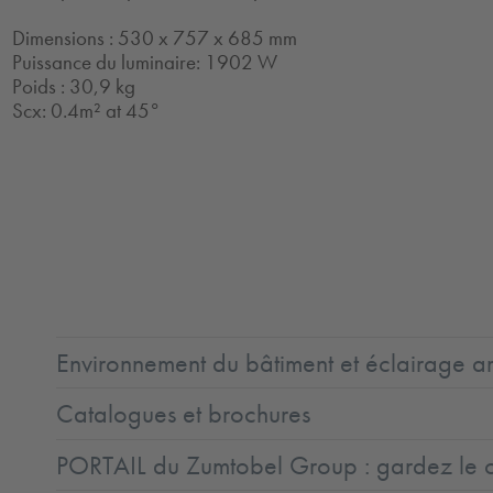
Dimensions : 530 x 757 x 685 mm
Puissance du luminaire: 1902 W
Poids : 30,9 kg
Scx: 0.4m² at 45°
2.0
LED
CE
ENEC11
ENEC11
IK08
IP66
Coast5
+
LLedReP
Protection
Class
1
Environnement du bâtiment et éclairage ar
Catalogues et brochures
PORTAIL du Zumtobel Group : gardez le co