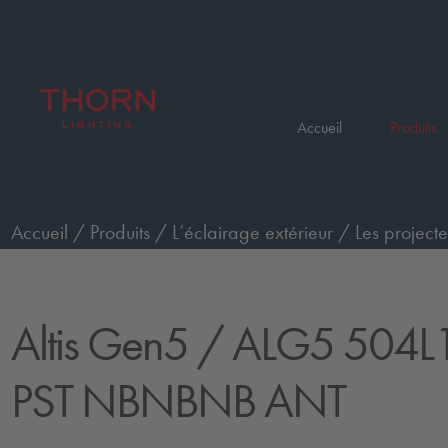
Accueil
Produits
Accueil
/
Produits
/
L’éclairage extérieur
/
Les projecte
commande Premium
/
ALG5 504L125-740 PST NBN
Altis Gen5
/ ALG5 504L
PST NBNBNB ANT