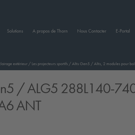
Solutions
A propos de Thorn
Nous Contacter
E-Portal
clairage extérieur
/
Les projecteurs sportifs
/
Altis Gen5
/
Altis, 2 modules pour b
en5
/ ALG5 288L140-74
6A6 ANT