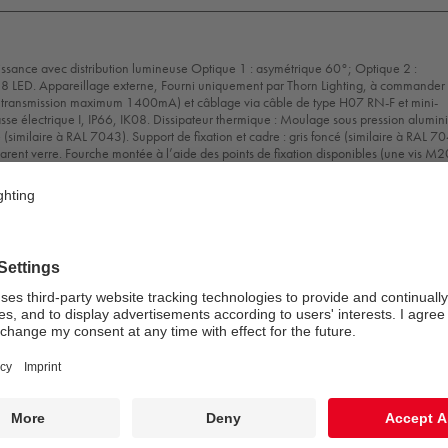
issance avec distribution lumineuse Optique 1 : asymétrique 60°; Optique 2 :
8 LED. Appareillage externe, Fourni uniquement par Thorn Lighting, à commander
 transmission maximum 1400mA) et câblage via câble de type H07 RN-F et mini-
se électrique I, IP66, IK08. Dissipateur thermique : Moulage sous pression alumi
(similaire à RAL 7043). Support de fixation et cadre : gris foncé (similaire à RAL 70
rent verre. Fourche montée à l’aide des points de fixation disponibles (une vis M2
ement à faibles papillotements (< 1 %) adapté à une diffusion TV haute définition. 
de calcul uniques de ce produit, les données photométriques ne sont pas fournies i
r des conseils de conception auprès de votre représentant local.
7 x 574 mm
: 1225 W
E
ENEC11
ENEC11
IK08
IP66
Coast5
+
n