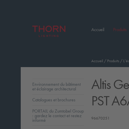
Accueil
Produits
Accueil
/
Produits
/
L’é
Altis G
Environnement du bâtiment
et éclairage architectural
PST A
Catalogues et brochures
PORTAIL du Zumtobel Group
: gardez le contact et restez
96670251
informé