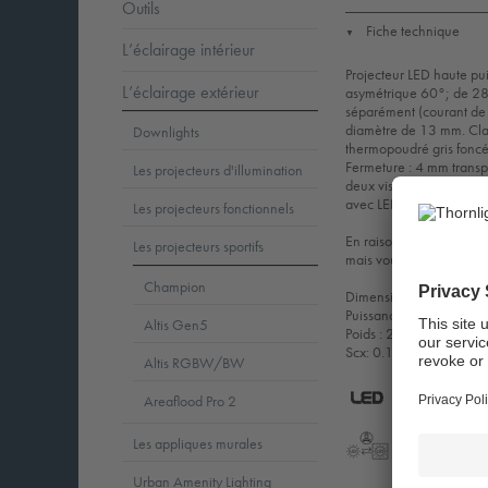
Outils
Fiche technique
▼
L’éclairage intérieur
Projecteur LED haute pu
L’éclairage extérieur
asymétrique 60°; de 28
séparément (courant de
diamètre de 13 mm. Clas
Downlights
thermopoudré gris foncé 
Fermeture : 4 mm transpa
Les projecteurs d'illumination
deux vis M14). Fonctionn
avec LED 4 000 K
Les projecteurs fonctionnels
En raison des exigences 
Les projecteurs sportifs
mais vous pouvez obteni
Champion
Dimensions : 530 x 75
Puissance du luminaire
Altis Gen5
Poids : 22,8 kg
Scx: 0.16m² at 0°
Altis RGBW/BW
2.0
Areaflood Pro 2
LED
C
Les appliques murales
LLedReP
Protectio
Urban Amenity Lighting