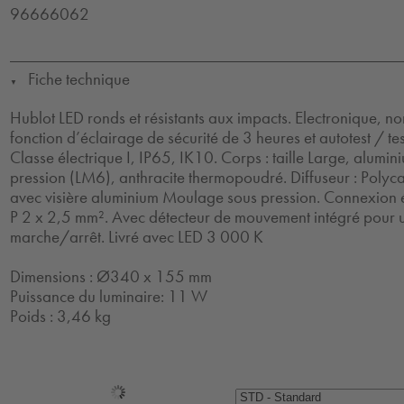
96666062
Fiche technique
▼
Hublot LED ronds et résistants aux impacts. Electronique, 
fonction d’éclairage de sécurité de 3 heures et autotest / t
Classe électrique I, IP65, IK10. Corps : taille Large, alum
pression (LM6), anthracite thermopoudré. Diffuseur : Poly
avec visière aluminium Moulage sous pression. Connexion é
P 2 x 2,5 mm². Avec détecteur de mouvement intégré pour u
marche/arrêt. Livré avec LED 3 000 K
Dimensions : Ø340 x 155 mm
Puissance du luminaire: 11 W
Poids : 3,46 kg
Sélection