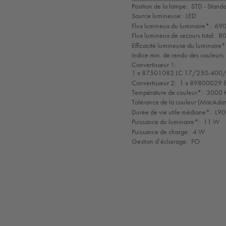
de
Position de la lampe:
STD - Stand
mode
Source lumineuse:
LED
Flux lumineux du luminaire*:
690
Flux lumineux de secours total:
80
Efficacité lumineuse du luminaire*
Indice min. de rendu des couleurs:
Convertisseur 1:
1 x 87501082 LC 17/250-400/
Convertisseur 2:
1 x 89800029 
Température de couleur*:
3000 K
Tolérance de la couleur (MacAdam 
Durée de vie utile médiane*:
L90
Puissance du luminaire*:
11 W
Puissance de charge:
4 W
Gestion d’éclairage:
FO
LED
CE
EN
GLedNr
850°
IK10
IP65
LLedNr
55015
Protection
Ta