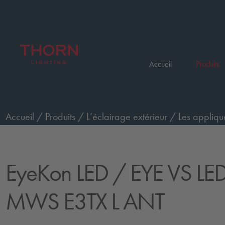
Accueil
Produits
Accueil
/
Produits
/
L’éclairage extérieur
/
Les appliqu
urgence, anthracite
/
EYE VS LED750-830 MWS E3TX
EyeKon LED
/ EYE VS LE
MWS E3TX L ANT