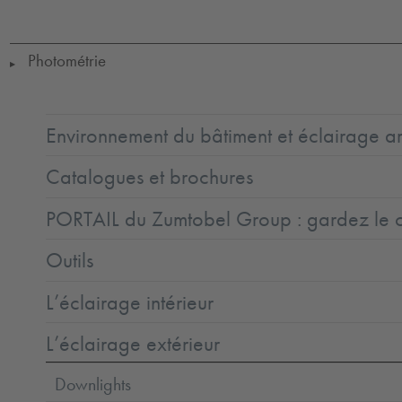
Class
=
1
0
to
+25
Photométrie
▶
Environnement du bâtiment et éclairage ar
Catalogues et brochures
PORTAIL du Zumtobel Group : gardez le co
Outils
L’éclairage intérieur
L’éclairage extérieur
Downlights