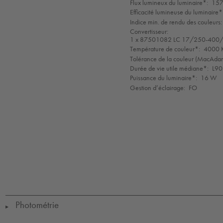
mode
Flux lumineux du luminaire*:
157
Efficacité lumineuse du luminaire*
Indice min. de rendu des couleurs:
Convertisseur:
1 x 87501082 LC 17/250-400/
Température de couleur*:
4000 K
Tolérance de la couleur (MacAdam 
Durée de vie utile médiane*:
L90
Puissance du luminaire*:
16 W
Gestion d’éclairage:
FO
LED
CE
EN
GLedNr
850°
IK10
IP65
LLedNr
55015
Protection
Ta
Class
=
1
-20
to
+35
Photométrie
▶