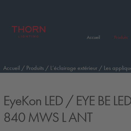
Accueil
Produits
Accueil
/
Produits
/
L’éclairage extérieur
/
Les appliqu
anthracite
/
EYE BE LED1550-840 MWS L ANT
EyeKon LED
/ EYE BE LE
840 MWS L ANT