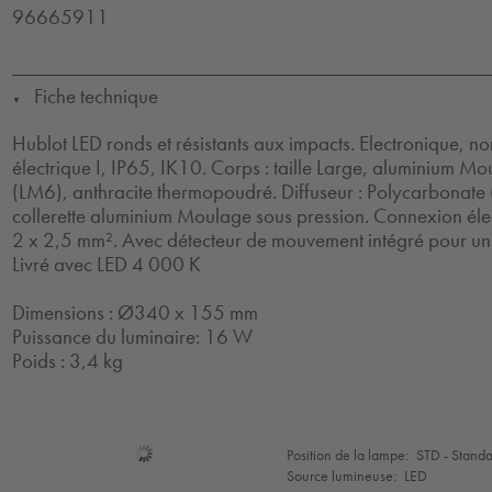
96665911
Fiche technique
▼
Hublot LED ronds et résistants aux impacts. Electronique, n
électrique I, IP65, IK10. Corps : taille Large, aluminium M
(LM6), anthracite thermopoudré. Diffuseur : Polycarbonate
collerette aluminium Moulage sous pression. Connexion élec
2 x 2,5 mm². Avec détecteur de mouvement intégré pour un
Livré avec LED 4 000 K
Dimensions : Ø340 x 155 mm
Puissance du luminaire: 16 W
Poids : 3,4 kg
Sélection
Position de la lampe:
STD - Stand
de
Source lumineuse:
LED