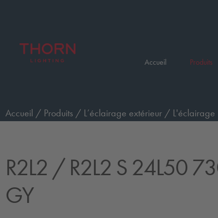
Accueil
Produits
Accueil
/
Produits
/
L’éclairage extérieur
/
L'éclairage 
24L50 730 WS CL2 GY
R2L2
/ R2L2 S 24L50 7
GY