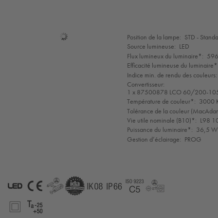
Sélection
Position de la lampe:
STD - Stand
de
Source lumineuse:
LED
mode
Flux lumineux du luminaire*:
596
Efficacité lumineuse du luminaire*
Indice min. de rendu des couleurs:
Convertisseur:
1 x 87500878 LCO 60/200-10
Température de couleur*:
3000 K
Tolérance de la couleur (MacAdam 
Vie utile nominale (B10)*:
L98 1
Puissance du luminaire*:
36,5 W 
Gestion d’éclairage:
PROG
LED
CE
GLedReP
IDA
IK08
IP66
Coastal_C5
LLedReP