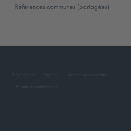
Références communes (partagées)
© 2026 Thorn
Empreinte
Limite des responsabilités
Politique de confidentialité