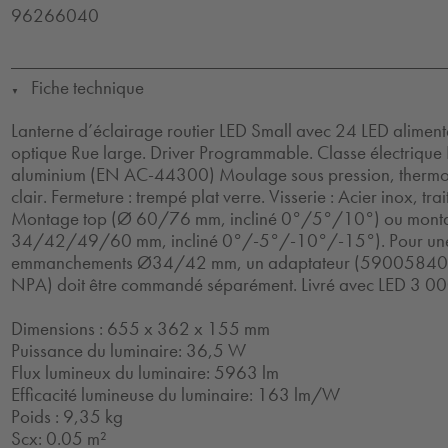
96266040
Fiche technique
▼
Lanterne d’éclairage routier LED Small avec 24 LED alime
optique Rue large. Driver Programmable. Classe électrique I
aluminium (EN AC-44300) Moulage sous pression, thermop
clair. Fermeture : trempé plat verre. Visserie : Acier inox, tr
Montage top (Ø 60/76 mm, incliné 0°/5°/10°) ou monta
34/42/49/60 mm, incliné 0°/-5°/-10°/-15°). Pour une fi
emmanchements Ø34/42 mm, un adaptateur (590058
NPA) doit être commandé séparément. Livré avec LED 3 00
Dimensions : 655 x 362 x 155 mm
Puissance du luminaire: 36,5 W
Flux lumineux du luminaire: 5963 lm
Efficacité lumineuse du luminaire: 163 lm/W
Poids : 9,35 kg
Scx: 0.05 m²