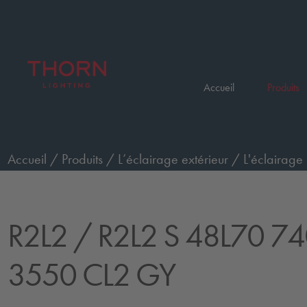
Accueil
Produits
Accueil
/
Produits
/
L’éclairage extérieur
/
L'éclairage 
S 48L70 740 EWS BP 3550 CL2 GY
R2L2
/ R2L2 S 48L70 7
3550 CL2 GY