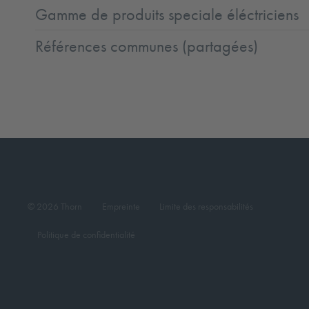
Gamme de produits speciale éléctriciens
Références communes (partagées)
© 2026 Thorn
Empreinte
Limite des responsabilités
Politique de confidentialité