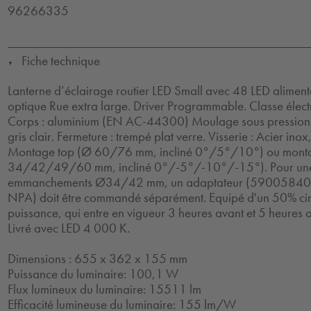
96266335
Fiche technique
▼
Lanterne d’éclairage routier LED Small avec 48 LED alime
optique Rue extra large. Driver Programmable. Classe électr
Corps : aluminium (EN AC-44300) Moulage sous pression,
gris clair. Fermeture : trempé plat verre. Visserie : Acier ino
Montage top (Ø 60/76 mm, incliné 0°/5°/10°) ou monta
34/42/49/60 mm, incliné 0°/-5°/-10°/-15°). Pour une fi
emmanchements Ø34/42 mm, un adaptateur (590058
NPA) doit être commandé séparément. Equipé d'un 50% circ
puissance, qui entre en vigueur 3 heures avant et 5 heures a
Livré avec LED 4 000 K.
Dimensions : 655 x 362 x 155 mm
Puissance du luminaire: 100,1 W
Flux lumineux du luminaire: 15511 lm
Efficacité lumineuse du luminaire: 155 lm/W