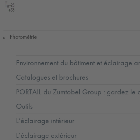
LED
CE
GLedReP
IK08
IP66
Coastal_C5
LLedReP
SC2
Ta
=
-25
to
35
Photométrie
▶
Environnement du bâtiment et éclairage ar
Catalogues et brochures
PORTAIL du Zumtobel Group : gardez le co
Outils
L’éclairage intérieur
L’éclairage extérieur