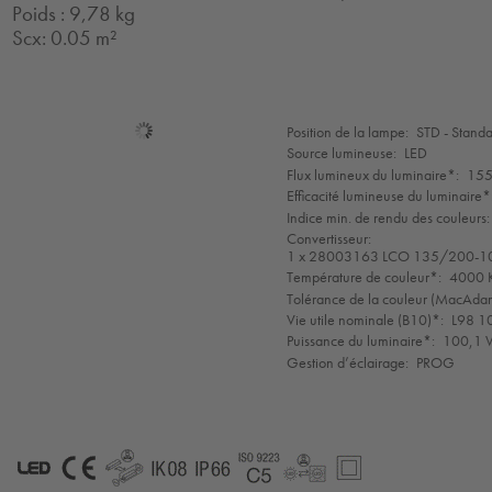
Poids : 9,78 kg
Scx: 0.05 m²
Sélection
Position de la lampe:
STD - Stand
de
Source lumineuse:
LED
mode
Flux lumineux du luminaire*:
155
Efficacité lumineuse du luminaire*
Indice min. de rendu des couleurs:
Convertisseur:
1 x 28003163 LCO 135/200-1
Température de couleur*:
4000 K
Tolérance de la couleur (MacAdam 
Vie utile nominale (B10)*:
L98 1
Puissance du luminaire*:
100,1 W
Gestion d’éclairage:
PROG