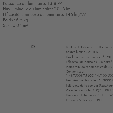
Puissance du luminaire: 13,8 W
Flux lumineux du luminaire: 2015 lm
Efficacité lumineuse du luminaire: 146 lm/W
Poids : 6,5 kg
Scx : 0.04 m²
Sélection
Position de la lampe:
STD - Stand
de
Source lumineuse:
LED
mode
Flux lumineux du luminaire*:
201
Efficacité lumineuse du luminaire*
Indice min. de rendu des couleurs:
Convertisseur:
1 x 87500875 LCO 14/100-50
Température de couleur*:
3000 K
Tolérance de la couleur (MacAdam 
Vie utile nominale (B10)*:
L98 1
Puissance du luminaire*:
13,8 W 
Gestion d’éclairage:
PROG