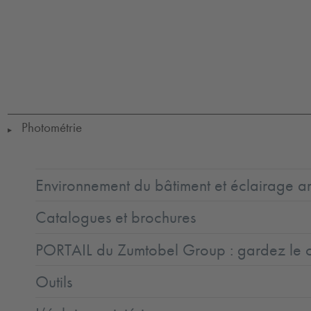
LED
CE
ENEC11
ENEC11
GLedReP
IDA
IK08
IP66
+
Coastal_C5
LLedNr
SC2
Ta=35°C
Photométrie
▶
Environnement du bâtiment et éclairage ar
Catalogues et brochures
PORTAIL du Zumtobel Group : gardez le co
Outils