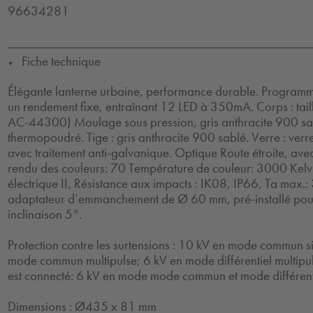
96634281
Fiche technique
▼
Élégante lanterne urbaine, performance durable. Programm
un rendement fixe, entraînant 12 LED à 350mA. Corps : tai
AC-44300) Moulage sous pression, gris anthracite 900 sab
thermopoudré. Tige : gris anthracite 900 sablé. Verre : verre
avec traitement anti-galvanique. Optique Route étroite, ave
rendu des couleurs: 70 Température de couleur: 3000 Kelvi
électrique II, Résistance aux impacts : IK08, IP66, Ta max.:
adaptateur d’emmanchement de Ø 60 mm, pré-installé pou
inclinaison 5°.
Protection contre les surtensions : 10 kV en mode commun si
mode commun multipulse; 6 kV en mode différentiel multipul
est connecté: 6 kV en mode mode commun et mode différenti
Dimensions : Ø435 x 81 mm