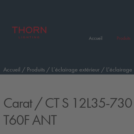
Accueil
Produits
Accueil
/
Produits
/
L’éclairage extérieur
/
L'éclairage 
12L35-730 NR CL2 T60F ANT
Carat
/ CT S 12L35-730
T60F ANT