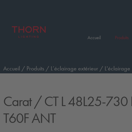
Accueil
Produits
Accueil
/
Produits
/
L’éclairage extérieur
/
L'éclairage 
48L25-730 NR CL2 T60F ANT
Carat
/ CT L 48L25-730
T60F ANT