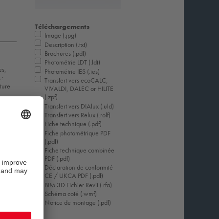
Téléchargements
Image (.jpg)
Description (.txt)
Brochures (.pdf)
Photométrie LDT (.ldt)
es,
Photométrie IES (.ies)
 :
Transfert vers ecoCALC,
ture
VIVALDI, DALEC or HILITE
(.zpf)
Transfert vers DIAlux (.uld)
Transfert vers Relux (.rolf)
Fiche technique (.pdf)
Fiche photométrique PDF
(.pdf)
Fiche technique combinée
PDF (.pdf)
Déclaration de conformité
CE / UKCA PDF (.pdf)
BIM 3D Fichier Revit (.rfa)
Schéma coté (.wmf)
Notice de montage (.pdf)