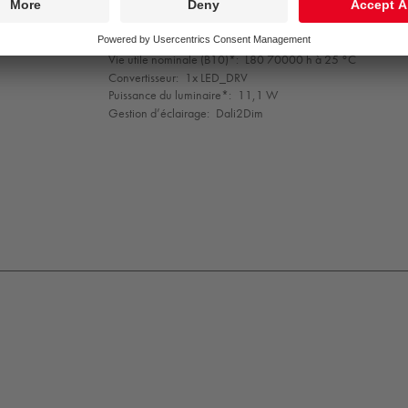
Indice min. de rendu des couleurs:
90
Température de couleur*:
2700 Kelvin
Tolérance de la couleur (MacAdam intial):
3
Vie utile nominale (B10)*:
L80 70000 h à 25 °C
Convertisseur:
1x LED_DRV
Puissance du luminaire*:
11,1 W
Gestion d’éclairage:
Dali2Dim
K09
IP65
IP67
Protection
Class
1