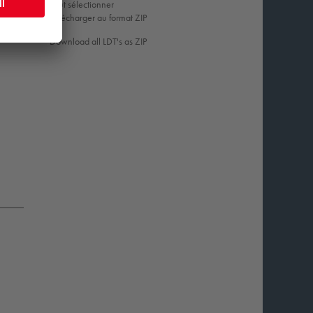
Tout sélectionner
Télécharger au format ZIP
Download all LDT's as ZIP