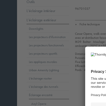
Outils
96701037
L’éclairage intérieur
L’éclairage extérieur
Fiche technique
▼
Downlights
Cesar Opera, walk over 
Les projecteurs d'illumination
avec et distribution fais
IK09. Boîtier : Moulage
Les projecteurs fonctionnels
ambiante : -20°C à +50°
Les projecteurs sportifs
Dimensions : Ø275 x 
Puissance du luminaire
Flux lumineux du lumina
Les appliques murales
Efficacité lumineuse du
Poids : 4,91 kg
Urban Amenity Lighting
L'éclairage routier
L’éclairage des tunnels
Éclairage encastré
Axyl Opera