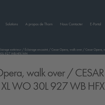
Solutions
A propos de Thorn
Nous Contacter
E-Portal
clairage extérieur
/
Éclairage encastré
/
Cesar Opera, walk over
/
Cesar Opera, ré
30L 927 WB HFX WH
pera, walk over
/ CESAR
 XL WO 30L 927 WB HFX