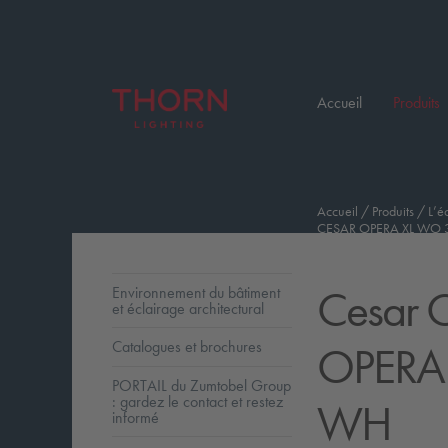
Accueil
Produits
Accueil
/
Produits
/
L’é
CESAR OPERA XL WO 
Cesar O
Environnement du bâtiment
et éclairage architectural
OPERA
Catalogues et brochures
PORTAIL du Zumtobel Group
: gardez le contact et restez
WH
informé