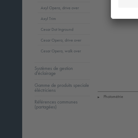
Axyl Opera, drive over
Axyl Trim
Cesar Dot Inground
Cesar Opera, drive over
Cesar Opera, walk over
Systèmes de gestion
d'éclairage
LED
CE
I
Gamme de produits speciale
éléctriciens
Photométrie
▶
Références communes
(partagées)