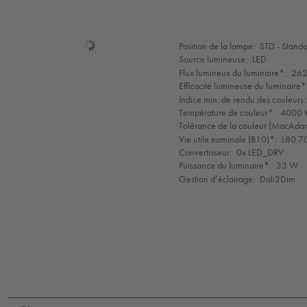
Sélection
Position de la lampe:
STD - Stand
de
Source lumineuse:
LED
mode
Flux lumineux du luminaire*:
262
Efficacité lumineuse du luminaire*
Indice min. de rendu des couleurs:
Température de couleur*:
4000 K
Tolérance de la couleur (MacAdam 
Vie utile nominale (B10)*:
L80 7
Convertisseur:
0x LED_DRV
Puissance du luminaire*:
33 W
Gestion d’éclairage:
Dali2Dim
LED
CE
IK09
IP65
IP67
Protection
Class
1