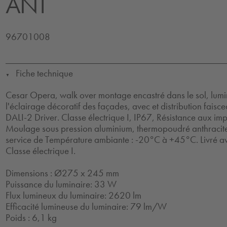
ANT
96701008
Fiche technique
▼
Cesar Opera, walk over montage encastré dans le sol, lumi
l'éclairage décoratif des façades, avec et distribution faisc
DALI-2 Driver. Classe électrique I, IP67, Résistance aux impa
Moulage sous pression aluminium, thermopoudré anthracit
service de Température ambiante : -20°C à +45°C. Livré a
Classe électrique I.
Dimensions : Ø275 x 245 mm
Puissance du luminaire: 33 W
Flux lumineux du luminaire: 2620 lm
Efficacité lumineuse du luminaire: 79 lm/W
Poids : 6,1 kg