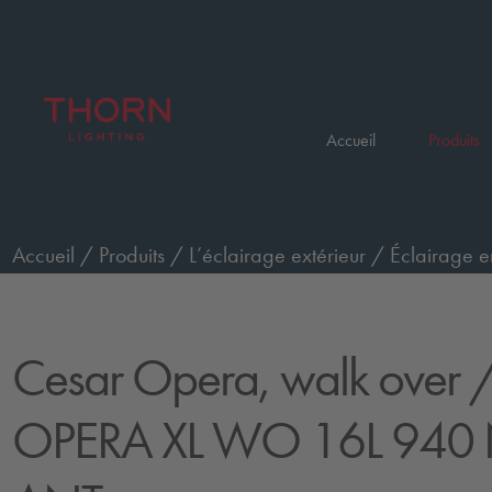
Accueil
Produits
Accueil
/
Produits
/
L’éclairage extérieur
/
Éclairage e
passage de piétons, très grand, faisceau étroit
/
CESAR
Cesar Opera, walk over
/
OPERA XL WO 16L 940 