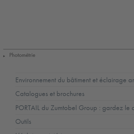
LED
CE
IK09
IP65
IP67
SC3
Photométrie
▶
Environnement du bâtiment et éclairage ar
Catalogues et brochures
PORTAIL du Zumtobel Group : gardez le co
Outils