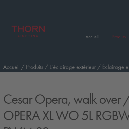
Accueil
Produits
Accueil
/
Produits
/
L’éclairage extérieur
/
Éclairage e
passage de piétons, RGBW
/
CESAR OPERA XL WO 
Cesar Opera, walk over
/
OPERA XL WO 5L RGB