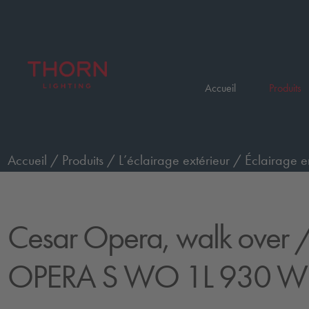
Accueil
Produits
Accueil
/
Produits
/
L’éclairage extérieur
/
Éclairage e
passage de piétons, petit, faisceau large (diffuseur)
/
C
Cesar Opera, walk over
/
OPERA S WO 1L 930 W