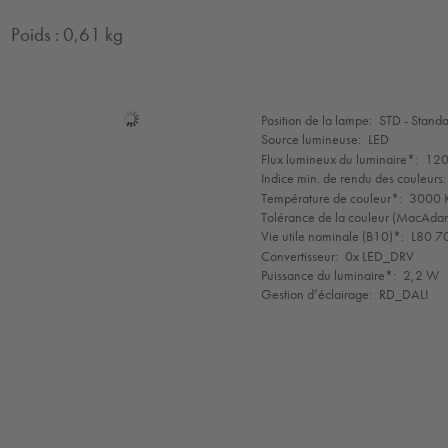
Poids : 0,61 kg
Sélection
Position de la lampe:
STD - Stand
de
Source lumineuse:
LED
mode
Flux lumineux du luminaire*:
120
Indice min. de rendu des couleurs:
Température de couleur*:
3000 K
Tolérance de la couleur (MacAdam 
Vie utile nominale (B10)*:
L80 7
Convertisseur:
0x LED_DRV
Puissance du luminaire*:
2,2 W
Gestion d’éclairage:
RD_DALI
LED
CE
IK09
IP65
IP67
SC3