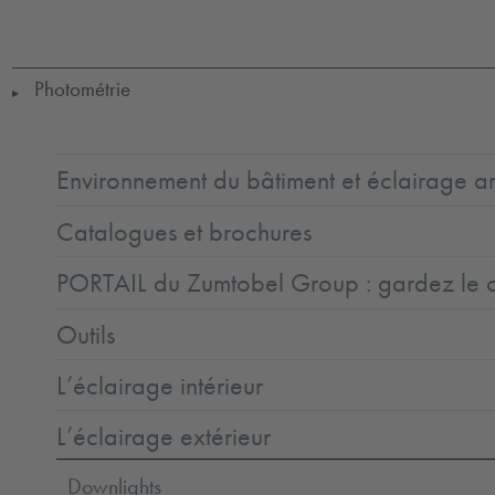
LED
CE
IK09
IP65
IP67
SC3
Photométrie
▶
Environnement du bâtiment et éclairage ar
Catalogues et brochures
PORTAIL du Zumtobel Group : gardez le co
Outils
L’éclairage intérieur
L’éclairage extérieur
Downlights