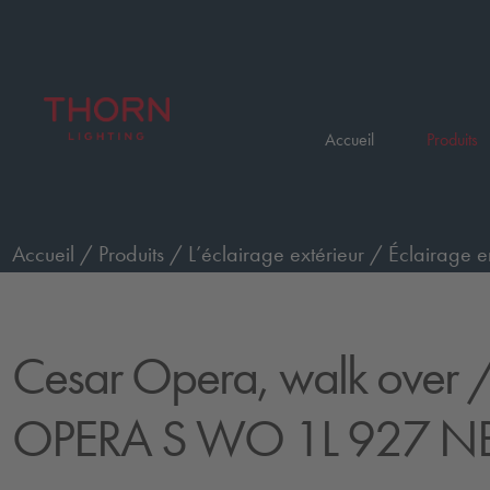
Accueil
Produits
Accueil
/
Produits
/
L’éclairage extérieur
/
Éclairage e
passage de piétons, petit, faisceau étroit
/
CESAR OPE
Cesar Opera, walk over
/
OPERA S WO 1L 927 NB