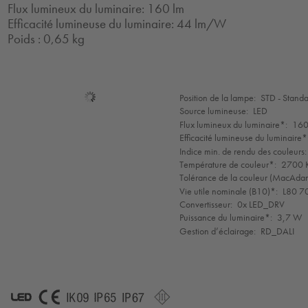
Flux lumineux du luminaire: 160 lm
Efficacité lumineuse du luminaire: 44 lm/W
Poids : 0,65 kg
Sélection
Position de la lampe:
STD - Stand
de
Source lumineuse:
LED
mode
Flux lumineux du luminaire*:
160
Efficacité lumineuse du luminaire*
Indice min. de rendu des couleurs:
Température de couleur*:
2700 K
Tolérance de la couleur (MacAdam 
Vie utile nominale (B10)*:
L80 7
Convertisseur:
0x LED_DRV
Puissance du luminaire*:
3,7 W
Gestion d’éclairage:
RD_DALI