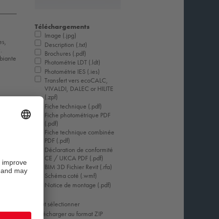
Téléchargements
Image (.jpg)
es,
Description (.txt)
.
Brochures (.pdf)
biante
Photométrie LDT (.ldt)
Photométrie IES (.ies)
Transfert vers ecoCALC,
VIVALDI, DALEC or HILITE
(.zpf)
Fiche technique (.pdf)
Fiche photométrique PDF
(.pdf)
Fiche technique combinée
PDF (.pdf)
Déclaration de conformité
CE / UKCA PDF (.pdf)
BIM 3D Fichier Revit (.rfa)
Schéma coté (.wmf)
Notice de montage (.pdf)
Tout sélectionner
Télécharger au format ZIP