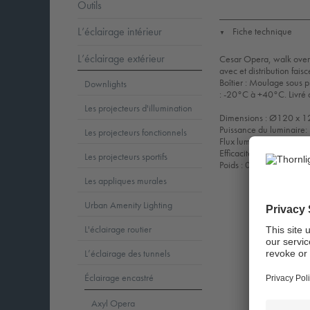
Outils
L’éclairage intérieur
Fiche technique
▼
L’éclairage extérieur
Cesar Opera, walk over 
avec et distribution fais
Boîtier : Moulage sous 
Downlights
: -20°C à +40°C. Livré 
Les projecteurs d'illumination
Dimensions : Ø120 x 
Puissance du luminaire
Les projecteurs fonctionnels
Flux lumineux du lumina
Efficacité lumineuse du
Les projecteurs sportifs
Poids : 0,77 kg
Les appliques murales
Urban Amenity Lighting
L'éclairage routier
L’éclairage des tunnels
Éclairage encastré
Axyl Opera