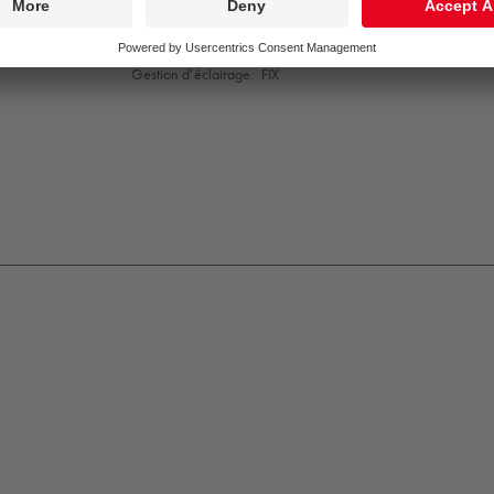
Vie utile nominale (B10)*:
L80 70000 h à 25 °C
Convertisseur:
1x LED_DRV
Puissance du luminaire*:
3,6 W
Gestion d’éclairage:
FIX
K09
IP65
IP67
Protection
Class
1