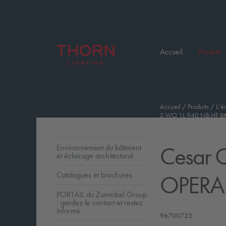
Accueil
Produits
Accueil
/
Produits
/
L’é
S WO 1L 940 NB HF B
Cesar O
Environnement du bâtiment
et éclairage architectural
OPERA 
Catalogues et brochures
PORTAIL du Zumtobel Group
: gardez le contact et restez
informé
96700723