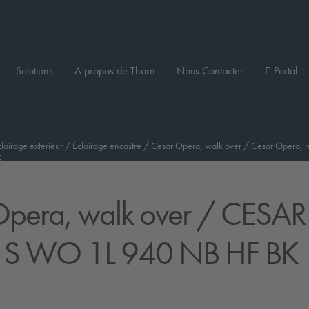
Solutions
A propos de Thorn
Nous Contacter
E-Portal
clairage extérieur
/
Éclairage encastré
/
Cesar Opera, walk over
/
Cesar Opera, ré
K
pera, walk over
/ CESAR
S WO 1L 940 NB HF BK