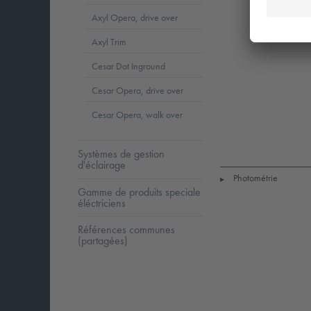
Axyl Opera, drive over
Axyl Trim
Cesar Dot Inground
Cesar Opera, drive over
Cesar Opera, walk over
LED
CE
I
Systèmes de gestion
d'éclairage
Photométrie
▶
Gamme de produits speciale
éléctriciens
Références communes
(partagées)