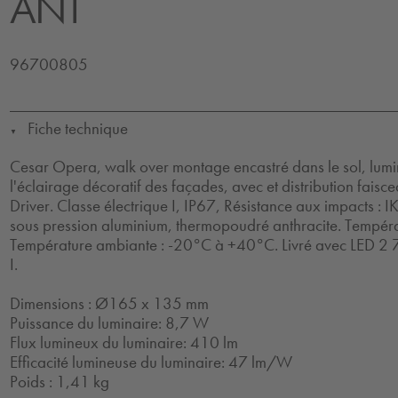
ANT
96700805
Fiche technique
▼
Cesar Opera, walk over montage encastré dans le sol, lumi
l'éclairage décoratif des façades, avec et distribution faisc
Driver. Classe électrique I, IP67, Résistance aux impacts : 
sous pression aluminium, thermopoudré anthracite. Tempéra
Température ambiante : -20°C à +40°C. Livré avec LED 2 7
I.
Dimensions : Ø165 x 135 mm
Puissance du luminaire: 8,7 W
Flux lumineux du luminaire: 410 lm
Efficacité lumineuse du luminaire: 47 lm/W
Poids : 1,41 kg