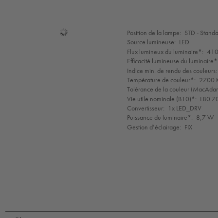
Sélection
Position de la lampe:
STD - Stand
de
Source lumineuse:
LED
mode
Flux lumineux du luminaire*:
410
Efficacité lumineuse du luminaire*
Indice min. de rendu des couleurs:
Température de couleur*:
2700 K
Tolérance de la couleur (MacAdam 
Vie utile nominale (B10)*:
L80 7
Convertisseur:
1x LED_DRV
Puissance du luminaire*:
8,7 W
Gestion d’éclairage:
FIX
LED
CE
IK09
IP65
IP67
Protection
Class
1