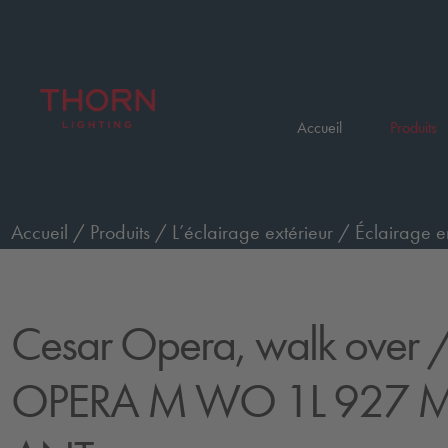
Accueil
Produits
Accueil
/
Produits
/
L’éclairage extérieur
/
Éclairage e
passage de piétons, moyen, faisceau moyen
/
CESAR 
Cesar Opera, walk over
/
OPERA M WO 1L 927 M