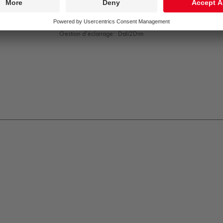
Vie utile nominale (B10)*:
L80 70000 h à 25 °C
Convertisseur:
1x LED_DRV
Puissance du luminaire*:
15,2 W
Gestion d’éclairage:
Dali2Dim
K09
IP65
IP67
Protection
Class
1