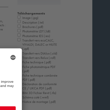
Téléchargements
Image (.jpg)
es,
Description (.txt)
cts :
Brochures (.pdf)
ure
Photométrie LDT (.ldt)
Photométrie IES (.ies)
Transfert vers ecoCALC,
VIVALDI, DALEC or HILITE
(.zpf)
Transfert vers DIAlux (.uld)
Transfert vers Relux (.rolf)
Fiche technique (.pdf)
Fiche photométrique PDF
(.pdf)
Fiche technique combinée
PDF (.pdf)
Déclaration de conformité
CE / UKCA PDF (.pdf)
BIM 3D Fichier Revit (.rfa)
Schéma coté (.wmf)
Notice de montage (.pdf)