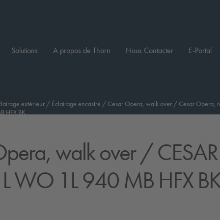
Solutions
A propos de Thorn
Nous Contacter
E-Portal
clairage extérieur
/
Éclairage encastré
/
Cesar Opera, walk over
/
Cesar Opera, r
B HFX BK
pera, walk over
/ CESAR
L WO 1L 940 MB HFX B