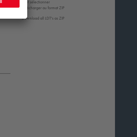
Tout sélectionner
Télécharger au format ZIP
Download all LDT's as ZIP