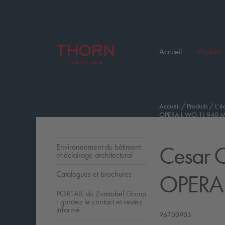
Accueil
Produits
Accueil
/
Produits
/
L’é
OPERA L WO 1L 940 M
Cesar O
Environnement du bâtiment
et éclairage architectural
OPERA 
Catalogues et brochures
PORTAIL du Zumtobel Group
: gardez le contact et restez
informé
96700903