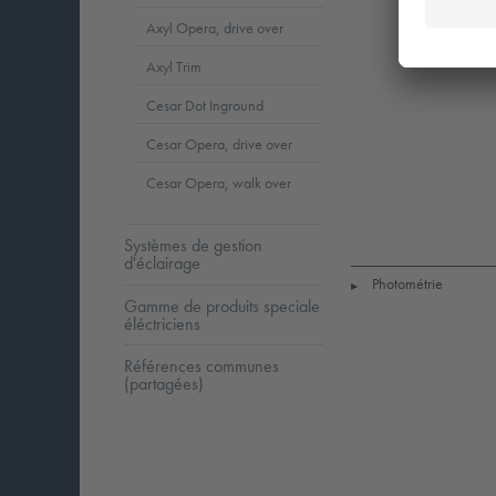
Axyl Opera, drive over
Axyl Trim
Cesar Dot Inground
Cesar Opera, drive over
Cesar Opera, walk over
LED
CE
I
Systèmes de gestion
d'éclairage
Photométrie
▶
Gamme de produits speciale
éléctriciens
Références communes
(partagées)