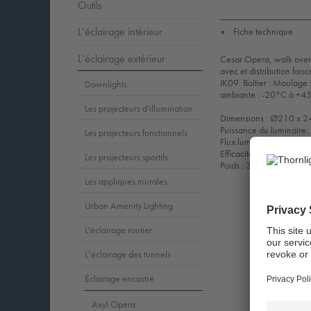
Outils
L’éclairage intérieur
Fiche technique
▼
L’éclairage extérieur
Cesar Opera, walk over 
avec et distribution fai
IK09. Boîtier : Moulage
Downlights
ambiante : -20°C à +45°
Les projecteurs d'illumination
Dimensions : Ø210 x 
Puissance du luminaire
Les projecteurs fonctionnels
Flux lumineux du lumin
Efficacité lumineuse du
Les projecteurs sportifs
Poids : 3,43 kg
Les appliques murales
Urban Amenity Lighting
L'éclairage routier
L’éclairage des tunnels
Éclairage encastré
Axyl Opera