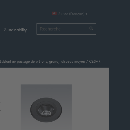
Suisse (Français)
Chercher par
Sustainability
ésistant au passage de piétons, grand, faisceau moyen
/
CESAR
K