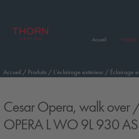
Accueil
Produits
Accueil
/
Produits
/
L’éclairage extérieur
/
Éclairage e
passage de piétons, grand, faisceau asymétrique
/
CE
Cesar Opera, walk over
/
OPERA L WO 9L 930 A