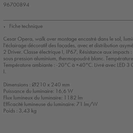
96700894
Fiche technique
▼
Cesar Opera, walk over montage encastré dans le sol, lumi
l'éclairage décoratif des façades, avec et distribution asym
2 Driver. Classe électrique I, IP67, Résistance aux impacts 
sous pression aluminium, thermopoudré blanc. Température
Température ambiante : -20°C à +40°C. Livré avec LED 3 0
I.
Dimensions : Ø210 x 240 mm
Puissance du luminaire: 16,6 W
Flux lumineux du luminaire: 1182 lm
Efficacité lumineuse du luminaire: 71 lm/W
Poids : 3,43 kg