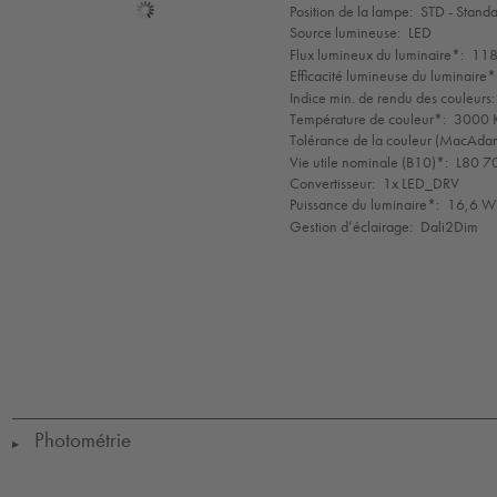
Sélection
Position de la lampe:
STD - Stand
de
Source lumineuse:
LED
mode
Flux lumineux du luminaire*:
118
Efficacité lumineuse du luminaire*
Indice min. de rendu des couleurs:
Température de couleur*:
3000 K
Tolérance de la couleur (MacAdam 
Vie utile nominale (B10)*:
L80 7
Convertisseur:
1x LED_DRV
Puissance du luminaire*:
16,6 W
Gestion d’éclairage:
Dali2Dim
LED
CE
IK09
IP65
IP67
Protection
Class
1
Photométrie
▶