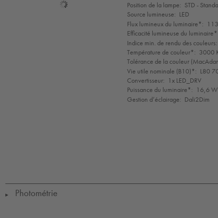
Sélection
Position de la lampe:
STD - Stand
de
Source lumineuse:
LED
mode
Flux lumineux du luminaire*:
113
Efficacité lumineuse du luminaire*
Indice min. de rendu des couleurs:
Température de couleur*:
3000 K
Tolérance de la couleur (MacAdam 
Vie utile nominale (B10)*:
L80 7
Convertisseur:
1x LED_DRV
Puissance du luminaire*:
16,6 W
Gestion d’éclairage:
Dali2Dim
LED
CE
IK10
IP65
IP67
Protection
Class
1
Photométrie
▶