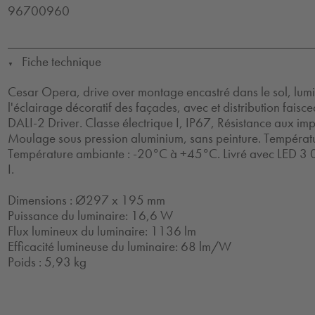
96700960
Fiche technique
▼
Cesar Opera, drive over montage encastré dans le sol, lum
l'éclairage décoratif des façades, avec et distribution faisc
DALI-2 Driver. Classe électrique I, IP67, Résistance aux impa
Moulage sous pression aluminium, sans peinture. Températu
Température ambiante : -20°C à +45°C. Livré avec LED 3 0
I.
Dimensions : Ø297 x 195 mm
Puissance du luminaire: 16,6 W
Flux lumineux du luminaire: 1136 lm
Efficacité lumineuse du luminaire: 68 lm/W
Poids : 5,93 kg