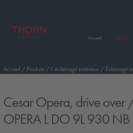
Accueil
Produits
Accueil
/
Produits
/
L’éclairage extérieur
/
Éclairage e
passage de véhicules, grand
/
CESAR OPERA L DO 9L
Cesar Opera, drive over
/
OPERA L DO 9L 930 NB 