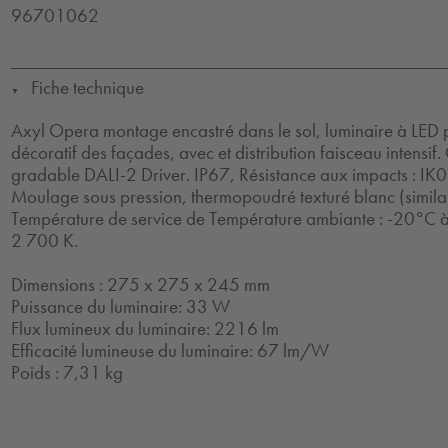
96701062
Fiche technique
▼
Axyl Opera montage encastré dans le sol, luminaire à LED p
décoratif des façades, avec et distribution faisceau intensif. 
gradable DALI-2 Driver. IP67, Résistance aux impacts : IK09
Moulage sous pression, thermopoudré texturé blanc (simil
Température de service de Température ambiante : -20°C 
2 700 K.
Dimensions : 275 x 275 x 245 mm
Puissance du luminaire: 33 W
Flux lumineux du luminaire: 2216 lm
Efficacité lumineuse du luminaire: 67 lm/W
Poids : 7,31 kg