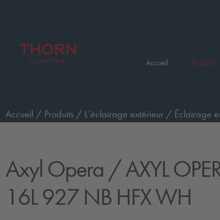
Accueil
Produits
Accueil
/
Produits
/
L’éclairage extérieur
/
Éclairage e
AXYL OPERA XL WO 16L 927 NB HFX WH
Axyl Opera
/ AXYL OPE
16L 927 NB HFX WH