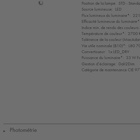
Sélection
Position de la lampe:
STD - Stand
de
Source lumineuse:
LED
mode
Flux lumineux du luminaire*:
221
Efficacité lumineuse du luminaire*
Indice min. de rendu des couleurs:
Température de couleur*:
2700 K
Tolérance de la couleur (MacAdam 
Vie utile nominale (B10)*:
L80 7
Convertisseur:
1x LED_DRV
Puissance du luminaire*:
33 W Fa
Gestion d’éclairage:
Dali2Dim
Catégorie de maintenance CIE 97
LED
CE
IK09
IP65
IP67
Protection
Class
1
Photométrie
▶