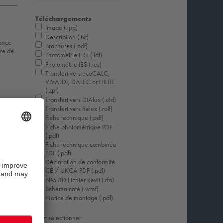
Téléchargements
Image (.jpg)
Description (.txt)
tance
Brochures (.pdf)
ure de
Photométrie LDT (.ldt)
Photométrie IES (.ies)
Transfert vers ecoCALC,
VIVALDI, DALEC or HILITE
(.zpf)
Transfert vers DIAlux (.uld)
Transfert vers Relux (.rolf)
Fiche technique (.pdf)
Fiche photométrique PDF
(.pdf)
Fiche technique combinée
PDF (.pdf)
Déclaration de conformité
CE / UKCA PDF (.pdf)
BIM 3D Fichier Revit (.rfa)
Schéma coté (.wmf)
Notice de montage (.pdf)
Tout sélectionner