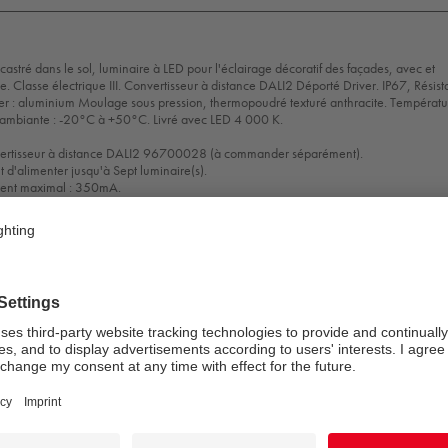
tré dans le sol, luminaire à LED pour l'éclairage décoratif des façades, avec et
ge. Classe électrique III. Convertisseur à distance DALI2 Déporté Driver. IP67, Résis
tier : aluminium Moulage sous pression, thermopoudré texturé anthracite. Températ
 ambiante : -20°C à +50°C. Livré avec LED 4 000 K.
vertisseur à distance DALI2 96700028 (à commander séparément).
 d'alimenter jusqu'à Sept luminaire(s).
ment maximal : 350mA.
m entre le(les) luminaires et le convertisseur.
x 125 mm
: 2,2 W
ire: 21 lm
 luminaire: 10 lm/W
Sélection
Position de la lampe:
STD - Standard
de
Source lumineuse:
LED
mode
Flux lumineux du luminaire*:
21 lm
Efficacité lumineuse du luminaire*:
10 lm/W