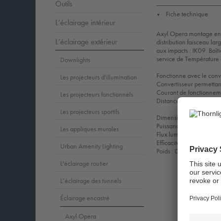
Outils
Fiche technique
▼
L’éclairage intérieur
Axyl Opera montage encas
L’éclairage extérieur
distribution faisceau lar
aux impacts : IK09. Boî
service de Température
Downlights
Fonctionne avec le con
Les projecteurs d'illumination
Convertisseur permettant
Courant de fonctionne
Les projecteurs fonctionnels
Distance maximale de 10 
Les projecteurs sportifs
Dimensions : 85 x 85 
Puissance du luminaire
Les appliques murales
Flux lumineux du lumina
Efficacité lumineuse du
Urban Amenity Lighting
Poids : 0,67 kg
L'éclairage routier
L’éclairage des tunnels
Éclairage encastré
Axyl Opera