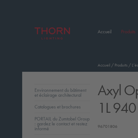
Accueil
Produits
Accueil
/
Produits
/
L’é
Axyl O
Environnement du bâtiment
et éclairage architectural
1L 940
Catalogues et brochures
PORTAIL du Zumtobel Group
: gardez le contact et restez
96701806
informé