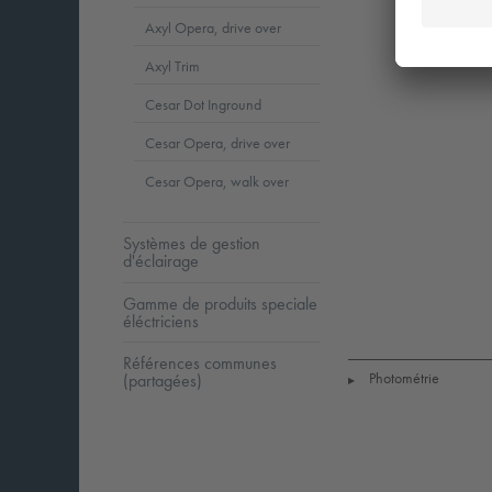
Axyl Opera, drive over
Axyl Trim
Cesar Dot Inground
Cesar Opera, drive over
Cesar Opera, walk over
Systèmes de gestion
d'éclairage
Gamme de produits speciale
LED
CE
I
éléctriciens
Références communes
Photométrie
(partagées)
▶