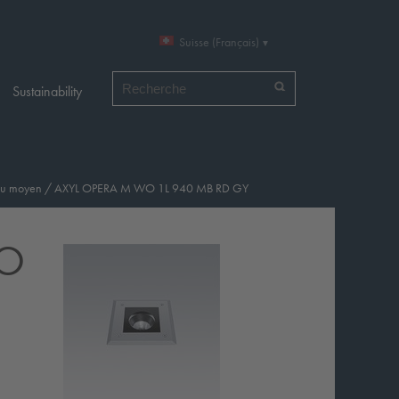
Suisse (Français)
Chercher par
Sustainability
au moyen
/
AXYL OPERA M WO 1L 940 MB RD GY
WO