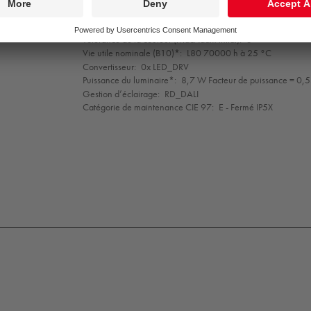
Indice min. de rendu des couleurs:
90
Température de couleur*:
4000 Kelvin
Tolérance de la couleur (MacAdam intial):
3
Vie utile nominale (B10)*:
L80 70000 h à 25 °C
Convertisseur:
0x LED_DRV
Puissance du luminaire*:
8,7 W Facteur de puissance = 0,
Gestion d’éclairage:
RD_DALI
Catégorie de maintenance CIE 97:
E - Fermé IP5X
K09
IP65
IP67
SC3