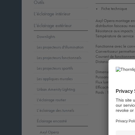
Outils
Fiche technique
▼
L’éclairage intérieur
Axyl Opera montage encas
L’éclairage extérieur
distribution faisceau me
Résistance aux impacts 
Température de service
Downlights
Fonctionne avec le con
Les projecteurs d'illumination
Convertisseur permettant
Courant de fonctionne
Les projecteurs fonctionnels
Distance maximale de 10 
Les projecteurs sportifs
Dimensions : 135 x 13
Puissance du luminaire
Les appliques murales
Flux lumineux du lumina
Efficacité lumineuse du
Urban Amenity Lighting
Poids : 1,41 kg
L'éclairage routier
L’éclairage des tunnels
Éclairage encastré
Axyl Opera