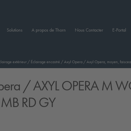
Solutions
A propos de Thorn
Nous Contacter
E-Portal
clairage extérieur
/
Éclairage encastré
/
Axyl Opera
/
Axyl Opera, moyen, faisce
pera
/ AXYL OPERA M 
 MB RD GY