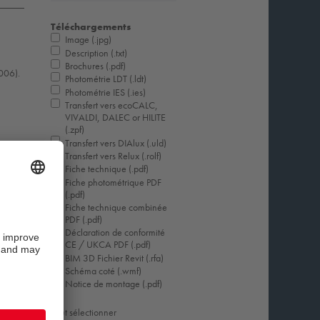
Téléchargements
Image (.jpg)
Description (.txt)
Brochures (.pdf)
9006).
Photométrie LDT (.ldt)
Photométrie IES (.ies)
Transfert vers ecoCALC,
VIVALDI, DALEC or HILITE
(.zpf)
Transfert vers DIAlux (.uld)
Transfert vers Relux (.rolf)
Fiche technique (.pdf)
Fiche photométrique PDF
(.pdf)
Fiche technique combinée
PDF (.pdf)
Déclaration de conformité
CE / UKCA PDF (.pdf)
BIM 3D Fichier Revit (.rfa)
Schéma coté (.wmf)
Notice de montage (.pdf)
Tout sélectionner