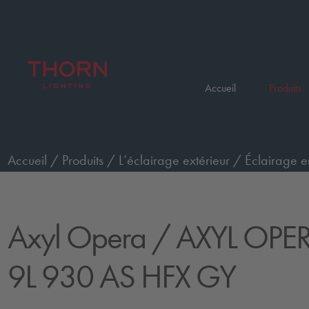
Accueil
Produits
Accueil
/
Produits
/
L’éclairage extérieur
/
Éclairage e
AXYL OPERA L WO 9L 930 AS HFX GY
Axyl Opera
/ AXYL OPE
9L 930 AS HFX GY