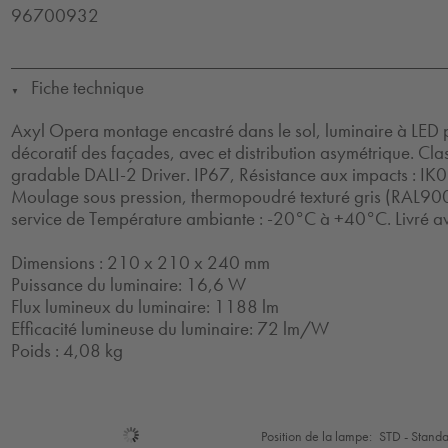
96700932
Fiche technique
▼
Axyl Opera montage encastré dans le sol, luminaire à LED p
décoratif des façades, avec et distribution asymétrique. Clas
gradable DALI-2 Driver. IP67, Résistance aux impacts : IK09
Moulage sous pression, thermopoudré texturé gris (RAL90
service de Température ambiante : -20°C à +40°C. Livré a
Dimensions : 210 x 210 x 240 mm
Puissance du luminaire: 16,6 W
Flux lumineux du luminaire: 1188 lm
Efficacité lumineuse du luminaire: 72 lm/W
Poids : 4,08 kg
Sélection
Position de la lampe:
STD - Stand