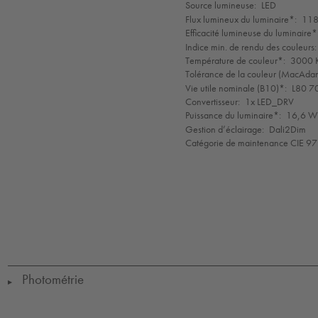
de
Source lumineuse:
LED
mode
Flux lumineux du luminaire*:
118
Efficacité lumineuse du luminaire*
Indice min. de rendu des couleurs:
Température de couleur*:
3000 K
Tolérance de la couleur (MacAdam 
Vie utile nominale (B10)*:
L80 7
Convertisseur:
1x LED_DRV
Puissance du luminaire*:
16,6 W 
Gestion d’éclairage:
Dali2Dim
Catégorie de maintenance CIE 97
LED
CE
IK09
IP65
IP67
Protection
Class
1
Photométrie
▶