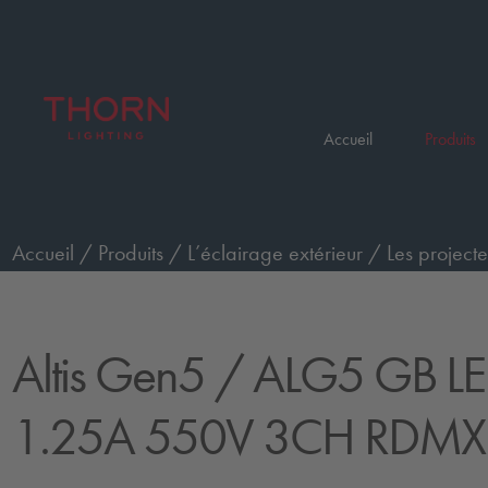
Accueil
Produits
Accueil
/
Produits
/
L’éclairage extérieur
/
Les projecte
Performance, classe C3 sans NTC
/
ALG5 GB LE 210
Altis Gen5
/ ALG5 GB L
1.25A 550V 3CH RDMX