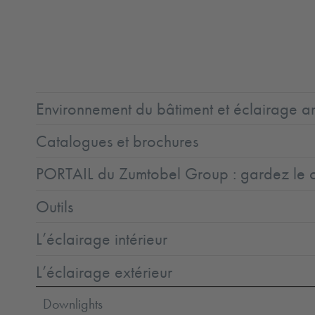
CE
GLedReP
IK08
IP66
Protection
Ta=45°C
Class
1
Environnement du bâtiment et éclairage ar
Catalogues et brochures
PORTAIL du Zumtobel Group : gardez le co
Outils
L’éclairage intérieur
L’éclairage extérieur
Downlights