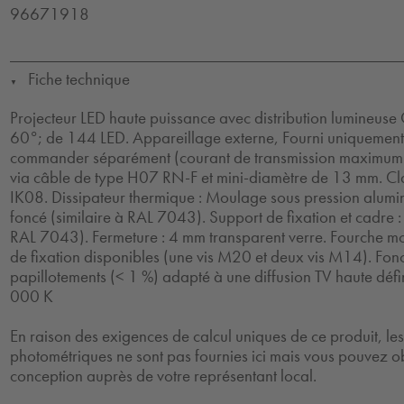
96671918
Fiche technique
▼
Projecteur LED haute puissance avec distribution lumineuse
60°; de 144 LED. Appareillage externe, Fourni uniquement 
commander séparément (courant de transmission maximum
via câble de type H07 RN-F et mini-diamètre de 13 mm. Clas
IK08. Dissipateur thermique : Moulage sous pression alum
foncé (similaire à RAL 7043). Support de fixation et cadre : 
RAL 7043). Fermeture : 4 mm transparent verre. Fourche mo
de fixation disponibles (une vis M20 et deux vis M14). Fon
papillotements (< 1 %) adapté à une diffusion TV haute défin
000 K
En raison des exigences de calcul uniques de ce produit, l
photométriques ne sont pas fournies ici mais vous pouvez ob
conception auprès de votre représentant local.