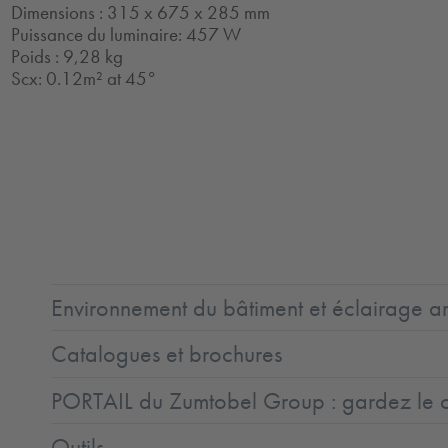
Dimensions : 315 x 675 x 285 mm
Puissance du luminaire: 457 W
Poids : 9,28 kg
Scx: 0.12m² at 45°
2.0
LED
CE
ENEC11
ENEC11
IK08
IP66
Coast5
+
LLedReP
Protection
Class
1
Environnement du bâtiment et éclairage ar
Catalogues et brochures
PORTAIL du Zumtobel Group : gardez le co
Outils