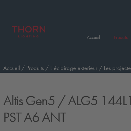
Accueil
Produits
Accueil
/
Produits
/
L’éclairage extérieur
/
Les projecte
commande Premium
/
ALG5 144L105-740 PST A6 AN
Altis Gen5
/ ALG5 144L
PST A6 ANT